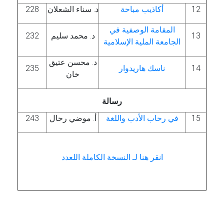
12
أكاذيب مباحة
د. سناء الشعلان
228
المقامة الوصفية في
13
د. محمد سليم
232
الجامعة الملية الإسلامية
د. محسن عتيق
14
ناسك هاريدوار
235
خان
رسالة
15
في رحاب الأدب واللغة
أ. موضي رحال
243
انقر هنا لـ النسخة الكاملة اللعدد