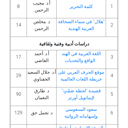
أ.د. مجيب
1
كلمة التحرير
8
الرحمن
"هلال" في سماء الصحافة
د. مخلص
14
2
العربية الهندية
الرحمن
دراسات أدبية وفنية وثقافية
اللغة العربية في الهند
أ.د. أحمد
17
3
...الواقع والتحديات
القاضي
موقع الحرف العربي على
أ.د. جلال السعيد
29
4
خريطة اللغات العالمية
الحفناوي
قصيدة "لحظة صَمْتٍ"
د. طارق
90
5
لإيمانويل أورتز
النعمان
سعود السنعوسي
6
د. تجمل حق
129
وإسهاماته الروائية
النزعة الإنسانية وأبعادها