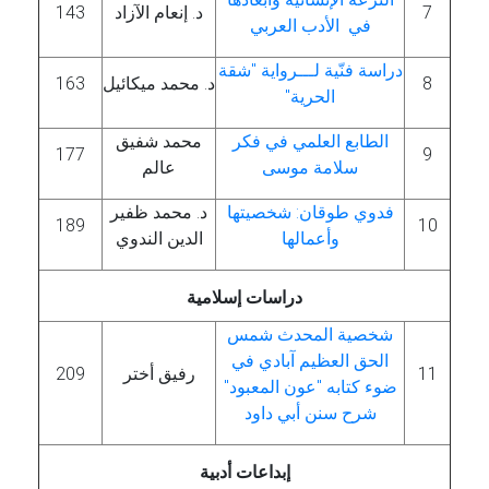
7
د. إنعام الآزاد
143
في الأدب العربي
دراسة فنّية لـــرواية "شقة
8
د. محمد ميكائيل
163
الحرية"
الطابع العلمي في فكر
محمد شفيق
177
9
سلامة موسى
عالم
فدوي طوقان: شخصيتها
د. محمد ظفير
189
10
وأعمالها
الدين الندوي
دراسات إسلامية
شخصية المحدث شمس
الحق العظيم آبادي في
11
رفيق أختر
209
ضوء كتابه "عون المعبود"
شرح سنن أبي داود
إبداعات أدبية