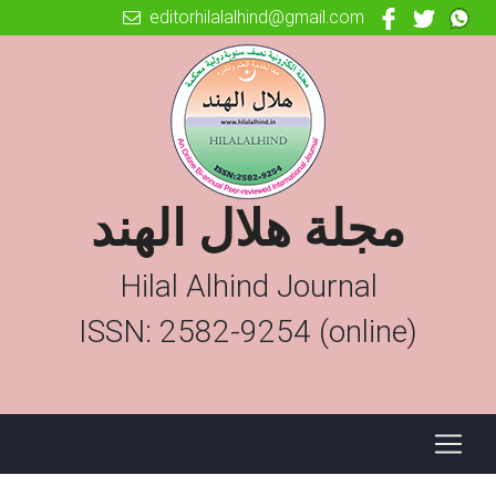
editorhilalalhind@gmail.com
مجلة هلال الهند
Hilal Alhind Journal
ISSN: 2582-9254 (online)